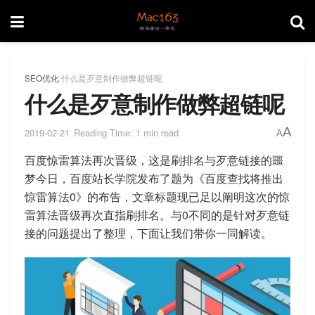
SEO优化
什么是歹意制作做弊超链呢
什么是歹意制作做弊超链呢
A
2019-02-21
Reading Time: 1 min read
A
百度惊雷算法再次晋级，这是刷排名与歹意链接的噩
梦今日，百度站长学院发布了题为《百度查找将推出
惊雷算法0》的布告，文章标题现已足以阐明这次的惊
雷算法晋级再次直指刷排名。与0不同的是针对歹意链
接的问题提出了整理，下面让我们带你一同解读。