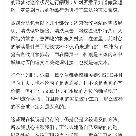
的噩梦对这个状况进行阐明：针对歹意了知道做弊超
链、歹意刷点击的做弊行为进行了算法的再次晋级。
赏罚办法包含以下几个部分：约束做弊网站的查找展
现、清洗做弊链接、清洗点击、将这些做弊行为计入
网站的前史，更严峻的将永久封禁。在这里，我对它
的解读是针关于站长或SEO人员来进行的，单纯为了
提高查找引擎排名，而在网页中，特别是主体内容中
增加对应的锚文本关键词链接，也就是锚文本。
打个比如吧，你每一篇文章都要增加关键词SEO并且
指向主页，也不论句子是否通畅、也不论是否真的有
价值。但在书写文章中，在相应的方位的确呈现了
SEO这个字眼，并且阐明的就是这个主页，那么这样
的不会被评定为是歹意的。
这些现在状况是仍存的，仍是仍是比较遍及的方法。
所以我诚心主张我们，正常去建造自己网站的内链、
以及外链。在该呈现的当地呈现，一定在适宜的当地